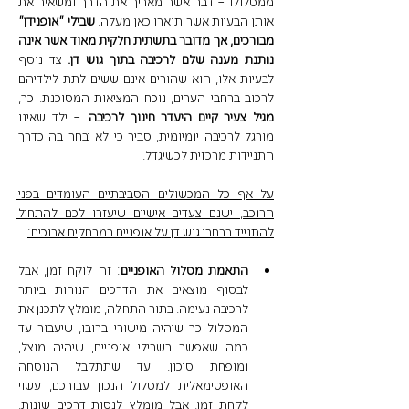
ממסלולו – דבר אשר מאריך את הדרך ומשאיר את 
אותן הבעיות אשר תוארו כאן מעלה. 
שבילי "אופנידן" 
מבורכים, אך מדובר בתשתית חלקית מאוד אשר אינה 
נותנת מענה שלם לרכיבה בתוך גוש דן. 
צד נוסף 
לבעיות אלו, הוא שהורים אינם ששים לתת לילדיהם 
לרכוב ברחבי הערים, נוכח המציאות המסוכנת. כך, 
מגיל צעיר קיים היעדר חינוך לרכיבה
 – ילד שאינו 
מורגל לרכיבה יומיומית, סביר כי לא יבחר בה כדרך 
התניידות מרכזית לכשיגדל. 
על אף כל המכשולים הסביבתיים העומדים בפני 
הרוכב, ישנם צעדים אישיים שיעזרו לכם להתחיל 
להתנייד ברחבי גוש דן על אופניים במרחקים ארוכים:
התאמת מסלול האופניים
: זה לוקח זמן, אבל 
לבסוף מוצאים את הדרכים הנוחות ביותר 
לרכיבה נעימה. בתור התחלה, מומלץ לתכנן את 
המסלול כך שיהיה מישורי ברובו, שיעבור עד 
כמה שאפשר בשבילי אופניים, שיהיה מוצל, 
ומופחת סיכון. עד שתתקבל הנוסחה 
האופטימאלית למסלול הנכון עבורכם, עשוי 
לקחת זמן, אבל מומלץ לנסות דרכים שונות. 