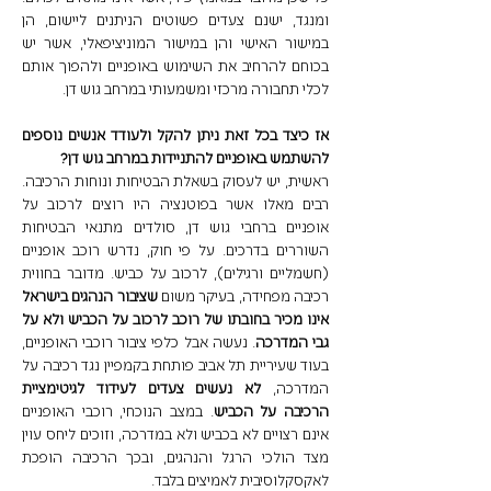
ומנגד, ישנם צעדים פשוטים הניתנים ליישום, הן 
במישור האישי והן במישור המוניציפאלי, אשר יש 
בכוחם להרחיב את השימוש באופניים ולהפוך אותם 
לכלי תחבורה מרכזי ומשמעותי במרחב גוש דן.
אז כיצד בכל זאת ניתן להקל ולעודד אנשים נוספים 
להשתמש באופניים להתניידות במרחב גוש דן?
ראשית, יש לעסוק בשאלת הבטיחות ונוחות הרכיבה. 
רבים מאלו אשר בפוטנציה היו רוצים לרכוב על 
אופניים ברחבי גוש דן, סולדים מתנאי הבטיחות 
השוררים בדרכים. על פי חוק, נדרש רוכב אופניים 
(חשמליים ורגילים), לרכוב על כביש. מדובר בחווית 
רכיבה מפחידה, בעיקר משום 
שציבור הנהגים בישראל 
אינו מכיר בחובתו של רוכב לרכוב על הכביש ולא על 
גבי המדרכה
. נעשה אבל כלפי ציבור רוכבי האופניים, 
בעוד שעיריית תל אביב פותחת בקמפיין נגד רכיבה על 
המדרכה, 
לא נעשים צעדים לעידוד לגיטימציית 
הרכיבה על הכביש
. במצב הנוכחי, רוכבי האופניים 
אינם רצויים לא בכביש ולא במדרכה, וזוכים ליחס עוין 
מצד הולכי הרגל והנהגים, ובכך הרכיבה הופכת 
לאקסקלוסיבית לאמיצים בלבד.