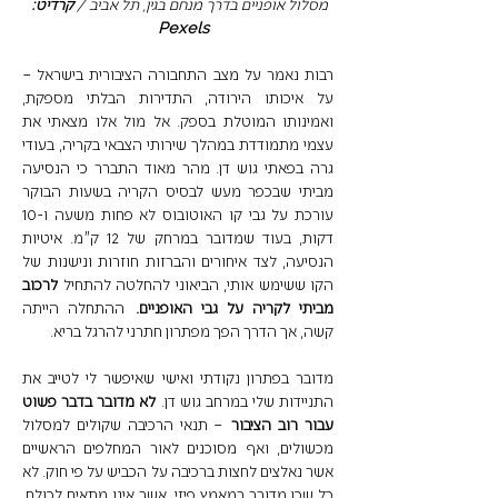
מסלול אופניים בדרך מנחם בגין, תל אביב / 
קרדיט: 
Pexels   
רבות נאמר על מצב התחבורה הציבורית בישראל – 
על איכותו הירודה, התדירות הבלתי מספקת, 
ואמינותו המוטלת בספק. אל מול אלו מצאתי את 
עצמי מתמודדת במהלך שירותי הצבאי בקריה, בעודי 
גרה בפאתי גוש דן. מהר מאוד התברר כי הנסיעה 
מביתי שבכפר מעש לבסיס הקריה בשעות הבוקר 
עורכת על גבי קו האוטובוס לא פחות משעה ו-10 
דקות, בעוד שמדובר במרחק של 12 ק"מ. איטיות 
הנסיעה, לצד איחורים והברזות חוזרות ונישנות של 
הקו ששימש אותי, הביאוני להחלטה להתחיל 
לרכוב 
מביתי לקריה על גבי האופניים.
 ההתחלה הייתה 
קשה, אך הדרך הפך מפתרון חתרני להרגל בריא. 
מדובר בפתרון נקודתי ואישי שאיפשר לי לטייב את 
התניידות שלי במרחב גוש דן. 
לא מדובר בדבר פשוט 
עבור רוב הציבור
 – תנאי הרכיבה שקולים למסלול 
מכשולים, ואף מסוכנים לאור המחלפים הראשיים 
אשר נאלצים לחצות ברכיבה על הכביש על פי חוק. לא 
כל שכן מדובר במאמץ פיזי, אשר אינו מתאים לכולם. 