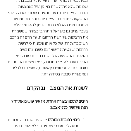
נבנית במידה כזו או אחרת של ניתוק מסביבתה. 
שכונות שלא ניתן לשרת באופן יעיל באמצעות 
תחבורה ציבורית, גם אם מנסים. בשכונה שבה גדלתי 
ההשקעה בתחבורה הציבורית גבוהה מהממוצע 
ולמרות זאת היא לא ברמה שניתן להסתמך עליה. 
בעבר ערים גם בישראל התרחבו בצורה שמשמרת 
את הרציפות של רשת הרחובות. עד היום זה מרכיב 
חשוב בהצלחתן של כל אותן שכונות כי לרשת 
רחובות יש נטייה להישאר גם כשבניינים באים 
והולכים. ההשפעה של רשת רחובות טובה היא 
הרבה מעבר לענייני תחבורה, היא מייצרת הזדמנויות 
טובות יותר למפגשים בין אישיים, לפעילות כלכלית 
ומאפשרת סביבה בטוחה יותר. 
לשנות את המצב - ובהקדם
חייבים לתכנון בצורה אחרת. אז איך עושים את זה? 
הנה שלושה כללי אצבע:
ריבוי רחובות וצמתים - 
בשעה שתכנון למכוניות 
מנסה להמעיט בצמתים כדי לאפשר נסיעה 