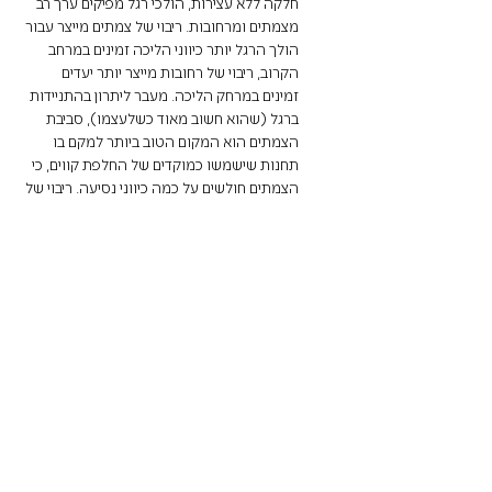
חלקה ללא עצירות, הולכי רגל מפיקים ערך רב 
מצמתים ומרחובות. ריבוי של צמתים מייצר עבור 
הולך הרגל יותר כיווני הליכה זמינים במרחב 
הקרוב, ריבוי של רחובות מייצר יותר יעדים 
זמינים במרחק הליכה. מעבר ליתרון בהתניידות 
ברגל (שהוא חשוב מאוד כשלעצמו), סביבת 
הצמתים הוא המקום הטוב ביותר למקם בו 
תחנות שישמשו כמוקדים של החלפת קווים, כי 
הצמתים חולשים על כמה כיווני נסיעה. ריבוי של 
רחובות וצמתים מאפשר ליצור רשת ענפה 
ושילובית של קווי תחבורה ציבורית ליעדים 
מגוונים.
רחובות מקבילים -
 רחובות מקבילים מאפשרים 
ללכת ליעד מסוים בכמה דרכים, הם גם 
מאפשרים להעביר במקומות שונים קווים שונים 
באותו כיוון כללי. השילוב של שני הדברים 
האלה פותח אפשרויות למגוון של מוצאים 
ויעדים לקווים השונים, ומאפשר לקווים 
בשכונות מסוימות לשרת שכונות סמוכות. 
הרחובות לא חייבים להיות מקבילים באופן 
גיאומטרי ומדויק, במקרים מסוימים גם זווית לא 