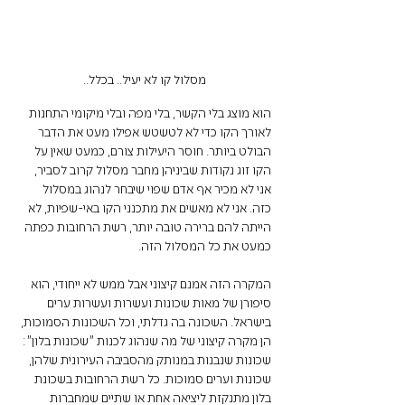
מסלול קו לא יעיל.. בכלל..
הוא מוצג בלי הקשר, בלי מפה ובלי מיקומי התחנות 
לאורך הקו כדי לא לטשטש אפילו מעט את הדבר 
הבולט ביותר. חוסר היעילות צורם, כמעט שאין על 
הקו זוג נקודות שביניהן מחבר מסלול קרוב לסביר, 
אני לא מכיר אף אדם שפוי שיבחר לנהוג במסלול 
כזה. אני לא מאשים את מתכנני הקו באי-שפיות, לא 
הייתה להם ברירה טובה יותר, רשת הרחובות כפתה 
כמעט את כל המסלול הזה.
המקרה הזה אמנם קיצוני אבל ממש לא ייחודי, הוא 
סיפורן של מאות שכונות ועשרות ועשרות ערים 
בישראל. השכונה בה גדלתי, וכל השכונות הסמוכות, 
הן מקרה קיצוני של מה שנהוג לכנות "שכונות בלון": 
שכונות שנבנות במנותק מהסביבה העירונית שלהן, 
שכונות וערים סמוכות. כל רשת הרחובות בשכונת 
בלון מתנקזת ליציאה אחת או שתיים שמחברות 