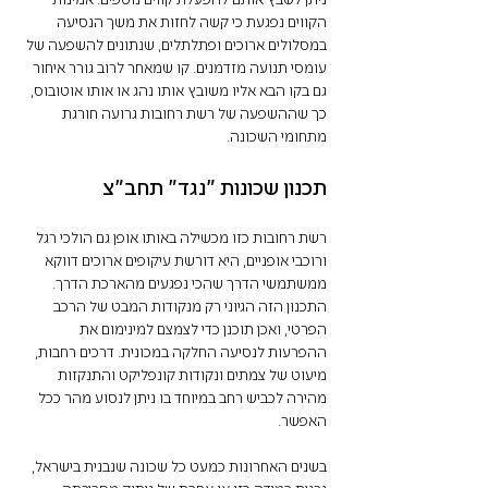
הקווים נפגעת כי קשה לחזות את משך הנסיעה 
במסלולים ארוכים ופתלתלים, שנתונים להשפעה של 
עומסי תנועה מזדמנים. קו שמאחר לרוב גורר איחור 
גם בקו הבא אליו משובץ אותו נהג או אותו אוטובוס, 
כך שההשפעה של רשת רחובות גרועה חורגת 
מתחומי השכונה. 
תכנון שכונות ״נגד״ תחב״צ
רשת רחובות כזו מכשילה באותו אופן גם הולכי רגל 
ורוכבי אופניים, היא דורשת עיקופים ארוכים דווקא 
ממשתמשי הדרך שהכי נפגעים מהארכת הדרך. 
התכנון הזה הגיוני רק מנקודות המבט של הרכב 
הפרטי, ואכן תוכנן כדי לצמצם למינימום את 
ההפרעות לנסיעה החלקה במכונית. דרכים רחבות, 
מיעוט של צמתים ונקודות קונפליקט והתנקזות 
מהירה לכביש רחב במיוחד בו ניתן לנסוע מהר ככל 
האפשר.
בשנים האחרונות כמעט כל שכונה שנבנית בישראל, 