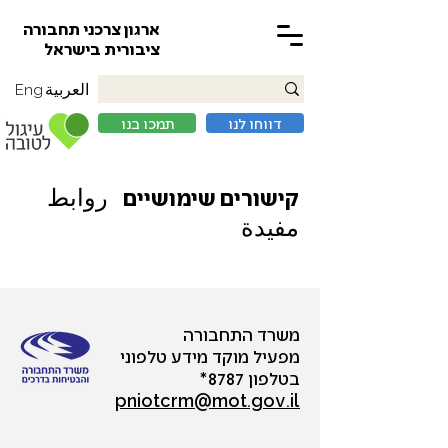
ארגון צרכני תחבורה
ציבורית בישראל
العربية
Eng
דווחו לנו
תמכו בנו
روابط
קישורים שימושיים
مفيدة
משרד התחבורה
מפעיל מוקד מידע טלפוני
בטלפון 8787*
pniotcrm@mot.gov.il