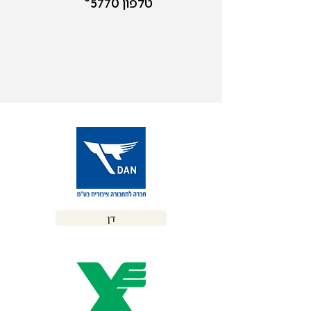
טלפון 5770*
דן