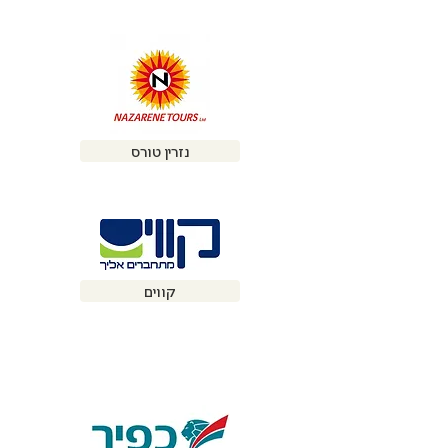
נזרין טורס
קווים