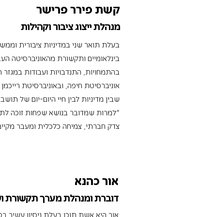
קשת פירר פרישר
מנהלת ייצוג ציבור וקהילות
בעלת תואר שני במדיניות ציבורית וממשל
בינלאומיים ותקשורת מהאוניברסיטה העברי
בהתמחויות, התנדבויות ועבודות במגזר ה
אוניברסיטת חיפה, ובאוניברסיטת רייכמן
שבין מדיניות לבין חיי היום-יום של תוש
"למרות שמדובר בנושא שפחות זוכה לתשומ
צדק חברתי, צמיחה כלכלית ומעבר מקיים
אור כהנא
דוברת ומנהלת מערך תקשורת וש
אור היא אשת תוכן בעלת ניסיון עשיר בס