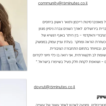
community@15minutes.co.il
 מאוניברסיטת רייכמן ותואר ראשון ביחסים
ת בירושלים. לאורך השנים צברה ניסיון מגוון
ציבורי והאקדמי – בין היתר באגף הנשיא של
 כעוזרת הוראה ומחקר. בעלת עניין עמוק בממשק
בים, ובמיוחד בתחום התחבורה הציבורית.
ת לב תקשורתית, אני רואה בו כלי חיוני לקידום
 – ושואפת לקחת חלק פעיל בשיפורו בישראל."
dovrut@15minutes.co.il
יווק
טוריטלינג, ומגיעה לארגון לאחר עשור של עשייה