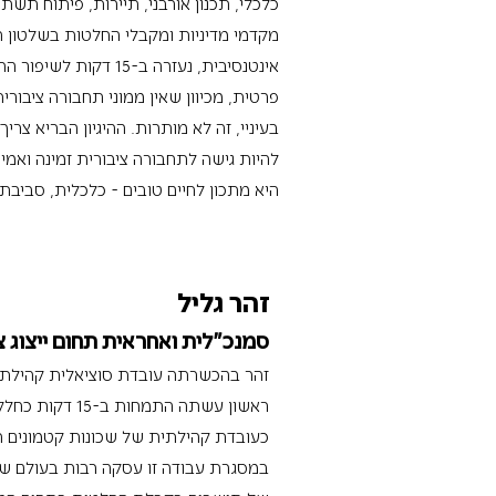
כלכלי, תכנון אורבני, תיירות, פיתוח תשת
מקדמי מדיניות ומקבלי החלטות בשלטון
אינטנסיבית, נעזרה ב-5
פרטית, מכיוון שאין ממוני תחבורה ציבורי
בעיניי, זה לא מותרות. ההיגיון הבריא צ
להיות גישה לתחבורה ציבורית זמינה ואמי
היא מתכון לחיים טובים - כלכלית, סביבת
זהר גליל
סמנכ"לית ואחראית תחום ייצוג צ
זהר בהכשרתה עובדת סוציאלית קהילתית
ראשון עשתה התמח
כעובדת קהילתית של שכונות קטמונים ח'
במסגרת עבודה זו עסקה רבות בעולם שמח