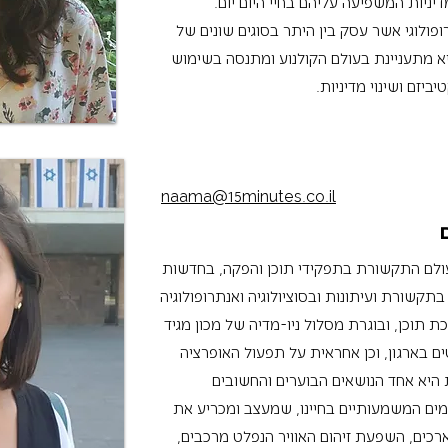
יות המשפיעה עליהם בחיי היום יום.
ולוגי אשר עסק בין היתר בסוגים שונים של
א מתעניינת בעולם הקולנוע ומתנסה בשימוש
ביזם ושינוי מדיניות.
naama@15minutes.co.il
-15 דקות לאחר 6 שנים בעולם התקשורת בתפקידי תוכן והפקה, בחדשות
שון בתקשורת ועיתונות ובסוציולוגיה ואנתרופולוגיה
 תוכן, ובוגרת מסלול ניו-מדיה של מכון מגיד
ם בארגון, וכן אחראית על תפעול האופרציה
 היא אחד הנושאים הבוערים והחשובים
מים המשמעותיים בחיינו, שמעצב ומכריע את
ארכים, השפעת זיהום האוויר הנפלט מרכבים,