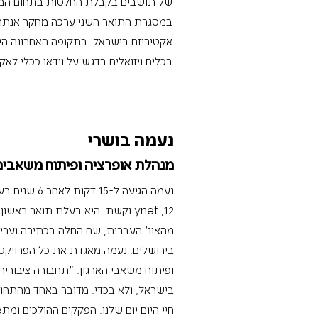
של תושבים בקבלת החלטות בתחום המדינ
במסגרת התואר השני ערכה מחקר אנתרופ
אקטיביזם בישראל. בתקופה האחרונה הי
בכלים ויזואלים בדגש על וידאו ככלי לאקטי
נעמה בושרי
מנהלת אופרציה ופיתוח משאבים
נעמה הגיעה ל
12, ynet וקשת. היא בעלת תואר רא
מהאונ' העברית, שם החלה בכתיבה ועריכת
בירושלים. נעמה מאגדת את כל הפרויקטי
ופיתוח משאבי הארגון. ״תחבורה ציבורית
בישראל, ולא בכדי. מדובר באחד מהתחו
חיי היום יום שלנו. הפקקים ההולכים ומת