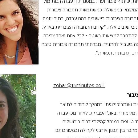
יות, שיתוף ציבור ועוד. במסגרת זו עבדה רבות מול
 המקומי ובממשלה. כמשתמשת תחבורה ציבורית
1 דקות לשיפור התחבורה הציבורית ביישובים בהם עבדה, בתור יוזמה
ת ביישובים אלה. ״קידום התחבורה הציבורית בארץ,
ריך להתחבר למציאות בשטח - לכל אחת ואחד צריכה
נה בשביל להתנייד. מבחינתי תחבורה ציבורית טובה
ית, תרבותית ונפשית״.
zohar@15minutes.co.il
יבור
 ואנתרופולוגית. במהלך לימודיה לתואר
ות ב-15 דקות כחלק מלימודיה באונ' העברית. לאחר מכן עבדה
 ט' ופת במנהל קהילתי דרום בירושלים.
בר בין תכנון אורבני לקהילה ובמעורבותם