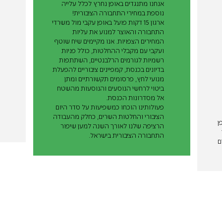
אנחנו מתנגדים באופן נחרץ לכלל עלייה
נוספת במחירי התחבורה הציבורית!
ארגון 15 דקות פועל באופן עקבי מול משרדי
התחבורה והאוצר למנוע את עליות
המחירים הצפויות. אנו מקיימים שיח שוטף
ועקבי עם מקבלי ההחלטות, כולל פניות
רשמיות לגורמים הרלבנטיים, השתתפות
בדיונים בכנסת, קמפיינים ציבוריים להפעלת
מנועי לחץ, פרסומים תקשורתיים ומתן
ביטוי לרחשי הנוסעים והנוסעות מהשטח
אל מסדרונות הכנסת.
פעולותינו הוכחו כמשפיעות על סדר היום
הציבורי והחלטות השרים, כחלק מהעבודה
ן
הרציפה שלנו לאורך השנה למען שיפור
התחבורה הציבורית בישראל.
5. שקלים