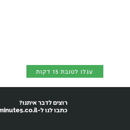
עגלו לטובת 15 דקות
רוצים לדבר איתנו?
כתבו לנו ל-moked@15minutes.co.il