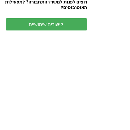
רוצים לפנות למשרד התחבורה? למפעילות
האוטובוסים?
קישורים שימושיים
לא בטוחים מהן הזכויות שלכם כנוסעי
תח"צ?
זכויות נוסעי תחבורה הציבורית
תחבורה ציבורית חשובה לכם? סייעו לנו
להמשיך לפעול -
לתמיכה (חד פעמית/הוראת קבע)