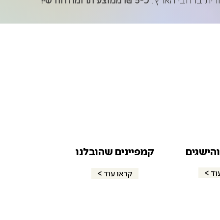
הישגים
קמפיינים שהובלנו
עוד
< קראו עוד