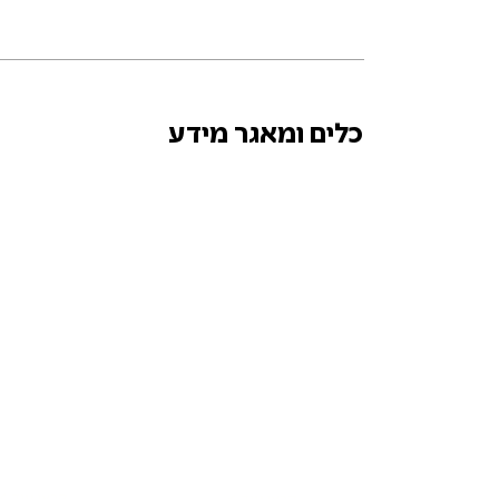
כלים ומאגר מידע
המדריך
המדריך
לתביעה קטנה
לאקטיבי
< קראו עוד
< קראו עוד