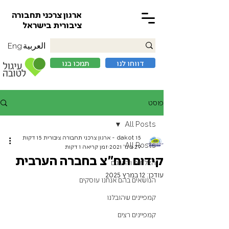
ארגון צרכני תחבורה
ציבורית בישראל
العربية
Eng
דווחו לנו
תמכו בנו
פוסט
All Posts
15 dakot - ארגון צרכני תחבורה ציבורית 15 דקות
All Posts
29 בינו׳ 2021
זמן קריאה 1 דקות
קידום תח״צ בחברה הערבית
הצלחות והישגים
עודכן:
12 במרץ 2025
הנושאים בהם אנחנו עוסקים
קמפיינים שהובלנו
קמפיינים רצים