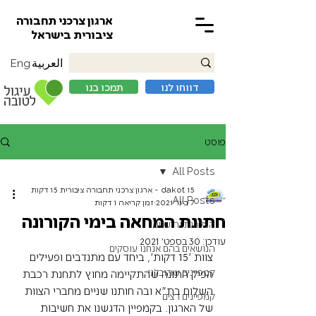
ארגון צרכני תחבורה
ציבורית בישראל
العربية
Eng
דווחו לנו
תמכו בנו
פוסט
All Posts
15 dakot - ארגון צרכני תחבורה ציבורית 15 דקות
All Posts
7 בינו׳ 2021
זמן קריאה 1 דקות
חתונת המחאה בימי הקורונה
הצלחות והישגים
עודכן:
30 בספט׳ 2021
הנושאים בהם אנחנו עוסקים
צוות '15 דקות', ביחד עם מתנדבים ופעילים 
קמפיינים שהובלנו
הפיק חתונה שהתקיימה מחוץ לתחנת רכבת 
השלום בת"א ובה חותנו שניים מחברי הצוות 
קמפיינים רצים
של הארגון. בקמפיין הדגשנו את חשיבות 