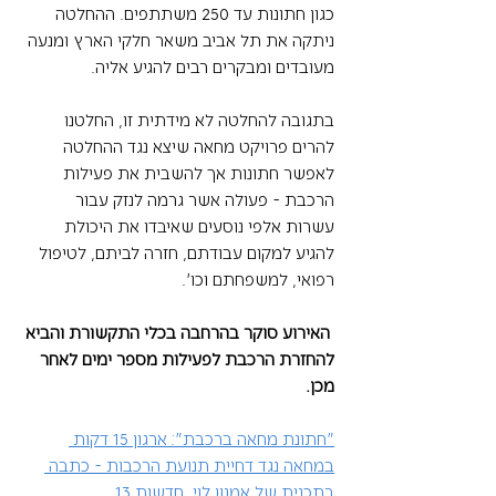
כגון חתונות עד 250 משתתפים. ההחלטה 
ניתקה את תל אביב משאר חלקי הארץ ומנעה 
מעובדים ומבקרים רבים להגיע אליה. 
בתגובה להחלטה לא מידתית זו, החלטנו 
להרים פרויקט מחאה שיצא נגד ההחלטה 
לאפשר חתונות אך להשבית את פעילות 
הרכבת - פעולה אשר גרמה לנזק עבור 
עשרות אלפי נוסעים שאיבדו את היכולת 
להגיע למקום עבודתם, חזרה לביתם, לטיפול 
רפואי, למשפחתם וכו'. 
 האירוע סוקר בהרחבה בכלי התקשורת והביא 
להחזרת הרכבת לפעילות מספר ימים לאחר 
מכן.
"חתונת מחאה ברכבת": ארגון 15 דקות 
במחאה נגד דחיית תנועת הרכבות - כתבה 
בתכנית של אמנון לוי, חדשות 13