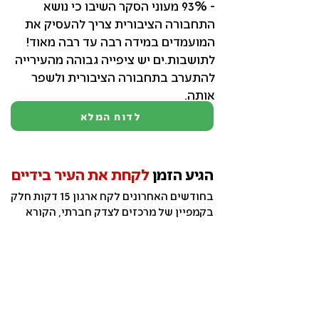
- 93% מעוני הסקר השיבו כי נושא
התחבורה הציבורית צריך להעסיק את
המועמדים במידה רבה עד רבה מאוד!
לתושבות.ים יש ציפייה גבוהה מהעירייה
להתערב בתחבורה הציבורית ולשפר
אותה.
לדוח המלא
הגיע הזמן
לקחת את העיר בידיים
בחודשים האחרונים לקח ארגון 15 דקות חלק
בקמפיין של מרכזים לצדק חברתי, הקורא
למועמדים לקדם את הסוגיות החברתיות
החשובות לנו, התושבים והתושבות בערים.
זה מה שהיה חשוב לנו להגיד: