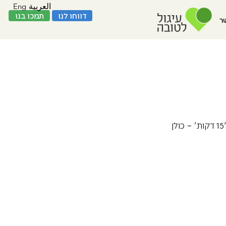
Eng
العربية
דווחו לנו
תמכו בנו
ר
עשרות תביעות קטנות נגד מפעילי תחבורה ציבורית הוגשו בליווי אוניברסיטת תל אביב ומוקד '15 דקות' – כולן 