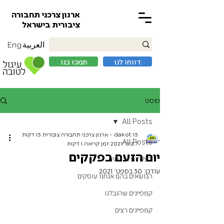
ארגון צרכני תחבורה
ציבורית בישראל
العربية
Eng
דווחו לנו
תמכו בנו
פוסט
All Posts
15 dakot - ארגון צרכני תחבורה ציבורית 15 דקות
All Posts
7 בינו׳ 2021
זמן קריאה 1 דקות
יום הזעם בפקקים
הצלחות והישגים
עודכן:
30 בספט׳ 2021
הנושאים בהם אנחנו עוסקים
קמפיינים שהובלנו
קמפיינים רצים