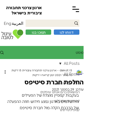
ארגון צרכני תחבורה
ציבורית בישראל
العربية
Eng
דווחו לנו
תמכו בנו
פוסט
All Posts
15 dakot - ארגון צרכני תחבורה ציבורית 15 דקות
All Posts
16 באוג׳ 2021
זמן קריאה 1 דקות
החלפת חברת סיטיפס
הצלחות והישגים
עודכן:
29 בספט׳ 2021
הנושאים בהם אנחנו עוסקים
בעקבות קמפיין מוצלח של הפעילים 
קמפיינים שהובלנו
הירושלמים בארגון נמנע חידוש חוזה ההפעלה 
של
 הרכבת הקלה
 מול חברת
 סיטיפס
.
קמפיינים רצים